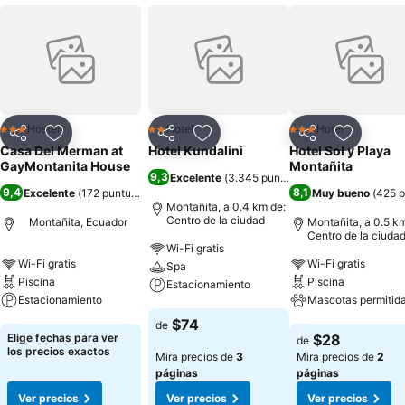
Hostel
Hotel
Hotel
3 Estrellas
2 Estrellas
3 Estrellas
Compartir
Agregar a favoritos
Compartir
Agregar a favoritos
Compartir
Agregar 
Casa Del Merman at
Hotel Kundalini
Hotel Sol y Playa
GayMontanita House
Montañita
9,3
Excelente
(
3.345 puntuaciones
)
9,4
8,1
Excelente
(
172 puntuaciones
)
Muy bueno
(
425 p
Montañita, a 0.4 km de:
Centro de la ciudad
Montañita, Ecuador
Montañita, a 0.5 k
Centro de la ciuda
Wi-Fi gratis
Wi-Fi gratis
Wi-Fi gratis
Spa
Piscina
Piscina
Estacionamiento
Estacionamiento
Mascotas permitid
Ver precios
$74
de
Ver precios
Ver precios
Elige fechas para ver
$28
de
los precios exactos
Mira precios de
3
Mira precios de
2
páginas
páginas
Ver precios
Ver precios
Ver precios