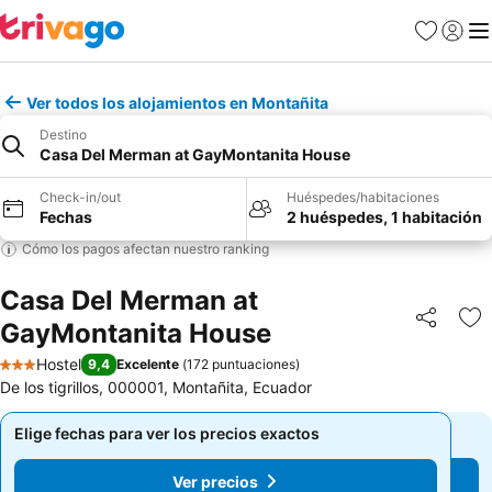
Favoritos
Iniciar 
Me
Ver todos los alojamientos en Montañita
Destino
Casa Del Merman at GayMontanita House
Check-in/out
Huéspedes/habitaciones
Fechas
2 huéspedes, 1 habitación
Cómo los pagos afectan nuestro ranking
Casa Del Merman at
GayMontanita House
Compartir
Ag
Hostel
9,4
Excelente
(
172 puntuaciones
)
3 Estrellas
De los tigrillos, 000001, Montañita, Ecuador
Elige fechas para ver los precios exactos
Elige fechas para ver los precios exactos
Ver precios
Ver precios