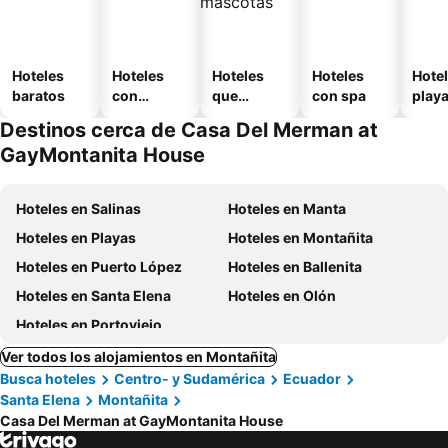
Hoteles
Hoteles
Hoteles
Hoteles
Hotel
baratos
con
que
con spa
play
piscina
aceptan
Destinos cerca de Casa Del Merman at
mascotas
GayMontanita House
Hoteles en Salinas
Hoteles en Manta
Hoteles en Playas
Hoteles en Montañita
Hoteles en Puerto López
Hoteles en Ballenita
Hoteles en Santa Elena
Hoteles en Olón
Hoteles en Portoviejo
Ver todos los alojamientos en Montañita
Busca hoteles
Centro- y Sudamérica
Ecuador
Santa Elena
Montañita
Casa Del Merman at GayMontanita House