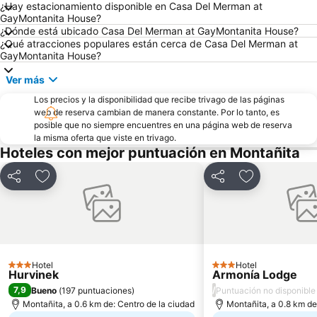
¿Hay estacionamiento disponible en Casa Del Merman at
GayMontanita House?
¿Dónde está ubicado Casa Del Merman at GayMontanita House?
¿Qué atracciones populares están cerca de Casa Del Merman at
GayMontanita House?
Ver más
Los precios y la disponibilidad que recibe trivago de las páginas
web de reserva cambian de manera constante. Por lo tanto, es
posible que no siempre encuentres en una página web de reserva
la misma oferta que viste en trivago.
Hoteles con mejor puntuación en Montañita
Compartir
Agregar a favoritos
Compartir
Agregar a fav
Hotel
Hotel
3 Estrellas
3 Estrellas
Hurvinek
Armonía Lodge
7,9
/
Bueno
(
197 puntuaciones
)
Puntuación no disponible
Montañita, a 0.6 km de: Centro de la ciudad
Montañita, a 0.8 km de