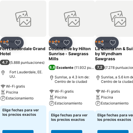
Hotel
Hotel
Hotel
3 Estrellas
4 Estrellas
3 Estrellas
Compartir
Agregar a favoritos
Compartir
Agregar a favoritos
Compartir
Agregar 
Fort Lauderdale Grand
DoubleTree by Hilton
La Quinta Inn & Sui
Hotel
Sunrise - Sawgrass
by Wyndham
Mills
Sawgrass
4,7
(
5.888 puntuaciones
)
8,6
7,2
Excelente
(
11.932 puntuaciones
(
7.278 puntuacio
)
Fort Lauderdale, EE.
UU.
Sunrise, a 4.3 km de:
Sunrise, a 5.6 km d
Centro de la ciudad
Centro de la ciuda
Wi-Fi gratis
Wi-Fi gratis
Wi-Fi gratis
Piscina
Piscina
Piscina
Estacionamiento
Estacionamiento
Estacionamiento
Elige fechas para ver
los precios exactos
Elige fechas para ver
Elige fechas para ve
los precios exactos
los precios exactos