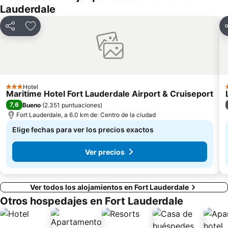
Lauderdale
T.J. Maxx
Compartir
Agregar a favoritos
C
Hotel
3 Estrellas
Maritime Hotel Fort Lauderdale Airport & Cruiseport
7,6
Bueno
(
2.351 puntuaciones
)
Fort Lauderdale, a 6.0 km de: Centro de la ciudad
Elige fechas para ver los precios exactos
Ver precios
Ver todos los alojamientos en Fort Lauderdale
Otros hospedajes en Fort Lauderdale