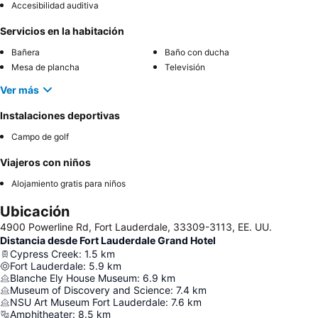
Accesibilidad auditiva
Servicios en la habitación
Bañera
Baño con ducha
Mesa de plancha
Televisión
Ver más
Instalaciones deportivas
Campo de golf
Viajeros con niños
Alojamiento gratis para niños
Ubicación
4900 Powerline Rd, Fort Lauderdale, 33309-3113, EE. UU.
Distancia desde Fort Lauderdale Grand Hotel
Cypress Creek
:
1.5
km
Fort Lauderdale
:
5.9
km
Blanche Ely House Museum
:
6.9
km
Museum of Discovery and Science
:
7.4
km
NSU Art Museum Fort Lauderdale
:
7.6
km
Amphitheater
:
8.5
km