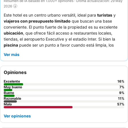
Resumen de IA basado en 1.000+ opiniones · Última actualización: 29 May
2026
Este hotel es un centro urbano versátil, ideal para
turistas
y
viajeros con presupuesto limitado
que buscan una base
conveniente. El punto fuerte de la propiedad es su excelente
ubicación
, que ofrece fácil acceso a restaurantes locales,
tiendas, el aeropuerto Executive y el estadio Inter. Si bien la
piscina
puede ser un punto a favor cuando está limpia, los
huéspedes deben tener en cuenta que los servicios anunciados
Ver más
como bar, restaurante y desayuno a menudo no están
disponibles. El
equipo de recepción
recibe constantemente
elogios por su amabilidad y eficiencia, aunque la opinión general
Opiniones
sobre el personal es variada. Para una estancia más cómoda,
considere solicitar una habitación lejos de la estación de tren
Excelente
16
%
para mitigar el ruido.
Muy bueno
7
%
Bueno
9
%
Razonable
11
%
Malo
57
%
Ver opiniones