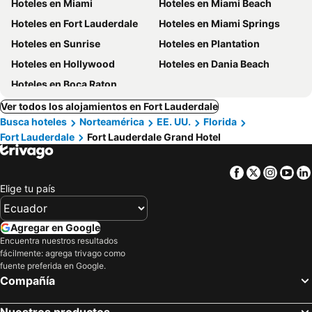
Hoteles en Miami
Hoteles en Miami Beach
Hoteles en Fort Lauderdale
Hoteles en Miami Springs
Hoteles en Sunrise
Hoteles en Plantation
Hoteles en Hollywood
Hoteles en Dania Beach
Hoteles en Boca Raton
Ver todos los alojamientos en Fort Lauderdale
Busca hoteles
Norteamérica
EE. UU.
Florida
Fort Lauderdale
Fort Lauderdale Grand Hotel
Facebook
Twitter
Insta
Yo
Elige tu país
Agregar en Google
Encuentra nuestros resultados
fácilmente: agrega trivago como
fuente preferida en Google.
Compañía