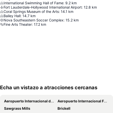
International Swimming Hall of Fame
:
9.2
km
Fort Lauderdale-Hollywood International Airport
:
12.8
km
Coral Springs Museum of the Arts
:
14.1
km
Bailey Hall
:
14.7
km
Nova Southeastern Soccer Complex
:
15.2
km
Fine Arts Theater
:
17.2
km
Echa un vistazo a atracciones cercanas
Ampliar mapa
Aeropuerto Internacional de Miami
Aeropuerto Internacional Fort Lauderdale-Hollywood
Sawgrass Mills
Brickell