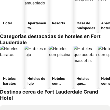
Hotel
Apartamen
Resorts
Casa de
Apar
to
huéspedes
hotel
amueblad
Categorías destacadas de hoteles en Fort
o
Lauderdale
Hoteles
Hoteles de
Hoteles
Hoteles
Hote
baratos
lujo
con
que
con 
piscina
aceptan
Destinos cerca de Fort Lauderdale Grand
mascotas
Hotel