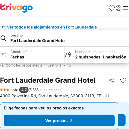
Favoritos
Iniciar 
Me
Ver todos los alojamientos en Fort Lauderdale
Destino
Fort Lauderdale Grand Hotel
Check-in/out
Huéspedes/habitaciones
Fechas
2 huéspedes, 1 habitación
Cómo los pagos afectan nuestro ranking
Fort Lauderdale Grand Hotel
Compartir
Ag
Hotel
4,7
(
5.888 puntuaciones
)
3 Estrellas
4900 Powerline Rd, Fort Lauderdale, 33309-3113, EE. UU.
Elige fechas para ver los precios exactos
Elige fechas para ver los precios exactos
Ver precios
Ver precios