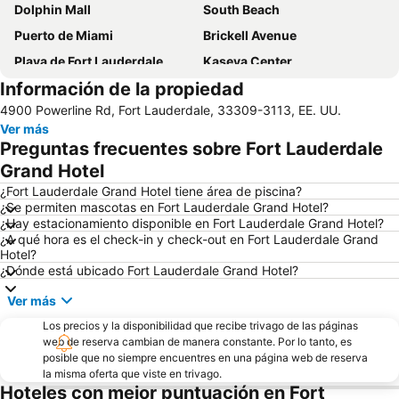
Dolphin Mall
South Beach
Puerto de Miami
Brickell Avenue
Playa de Fort Lauderdale
Kaseya Center
Información de la propiedad
Parque Bayfront
Collins Avenue
4900 Powerline Rd, Fort Lauderdale, 33309-3113, EE. UU.
Hard Rock Stadium
Las Olas Boulevard
Ver más
Miami Beach Convention Center
Mercado de Bayside
Preguntas frecuentes sobre Fort Lauderdale
Ocean Drive
Port Everglades
Grand Hotel
Design District
Boynton Beach Mall
¿Fort Lauderdale Grand Hotel tiene área de piscina?
¿Se permiten mascotas en Fort Lauderdale Grand Hotel?
Miami Beach Marina
Ross Dress For Less
¿Hay estacionamiento disponible en Fort Lauderdale Grand Hotel?
¿A qué hora es el check-in y check-out en Fort Lauderdale Grand
Centro de Miami
Miami International Mall
Hotel?
Pompano Beach Airpark
Centro Comercial Aventura
¿Dónde está ubicado Fort Lauderdale Grand Hotel?
Downtown Delray Beach
Lincoln Road
Ver más
Bay Cruise Evening
West Brickell
Los precios y la disponibilidad que recibe trivago de las páginas
web de reserva cambian de manera constante. Por lo tanto, es
Museo de jardines japoneses Morikami
Miami City Ballet
posible que no siempre encuentres en una página web de reserva
Midtown
Centro de Visitantes de Miami Playa
la misma oferta que viste en trivago.
Hoteles con mejor puntuación en Fort
Biscayne Island
Metromover