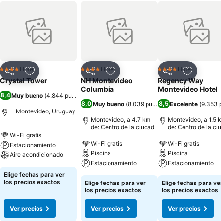
Hotel
Hotel
Hotel
4 Estrellas
4 Estrellas
4 Estrellas
Compartir
Agregar a favoritos
Compartir
Agregar a favoritos
Compartir
Agregar 
Crystal Tower
NH Montevideo
Regency Way
Columbia
Montevideo Hotel
8,4
Muy bueno
(
4.844 puntuaciones
)
8,0
8,5
Muy bueno
(
8.039 puntuaciones
Excelente
)
(
9.353 
Montevideo, Uruguay
Montevideo, a 4.7 km
Montevideo, a 1.5 
de: Centro de la ciudad
de: Centro de la ci
Wi-Fi gratis
Wi-Fi gratis
Wi-Fi gratis
Estacionamiento
Piscina
Piscina
Aire acondicionado
Estacionamiento
Estacionamiento
Elige fechas para ver
los precios exactos
Elige fechas para ver
Elige fechas para ve
los precios exactos
los precios exactos
Ver precios
Ver precios
Ver precios