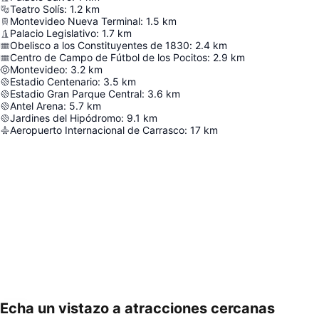
Teatro Solís
:
1.2
km
Montevideo Nueva Terminal
:
1.5
km
Palacio Legislativo
:
1.7
km
Obelisco a los Constituyentes de 1830
:
2.4
km
Centro de Campo de Fútbol de los Pocitos
:
2.9
km
Montevideo
:
3.2
km
Estadio Centenario
:
3.5
km
Estadio Gran Parque Central
:
3.6
km
Antel Arena
:
5.7
km
Jardines del Hipódromo
:
9.1
km
Aeropuerto Internacional de Carrasco
:
17
km
Echa un vistazo a atracciones cercanas
Ampliar mapa