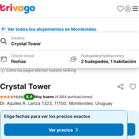
Favoritos
Iniciar 
Me
Ver todos los alojamientos en Montevideo
Destino
Crystal Tower
Check-in/out
Huéspedes/habitaciones
Fechas
2 huéspedes, 1 habitación
Cómo los pagos afectan nuestro ranking
Crystal Tower
Compartir
Ag
Hotel
8,4
Muy bueno
(
4.844 puntuaciones
)
4 Estrellas
Dr. Aquiles R. Lanza 1323, 11100, Montevideo, Uruguay
Elige fechas para ver los precios exactos
Elige fechas para ver los precios exactos
Ver precios
Ver precios