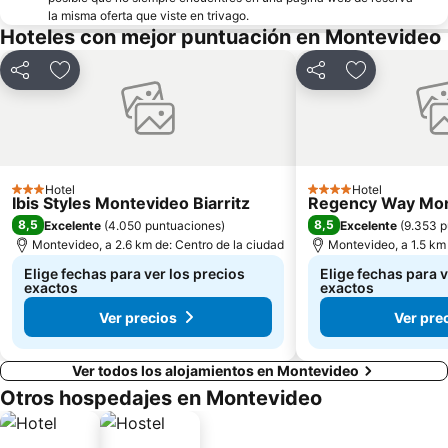
la misma oferta que viste en trivago.
Hoteles con mejor puntuación en Montevideo
Compartir
Agregar a favoritos
Compartir
Agregar a fa
Hotel
Hotel
3 Estrellas
4 Estrellas
Ibis Styles Montevideo Biarritz
Regency Way Mon
8,5
8,5
Excelente
(
4.050 puntuaciones
)
Excelente
(
9.353 p
Montevideo, a 2.6 km de: Centro de la ciudad
Montevideo, a 1.5 km 
Elige fechas para ver los precios
Elige fechas para v
exactos
exactos
Ver precios
Ver pre
Ver todos los alojamientos en Montevideo
Otros hospedajes en Montevideo