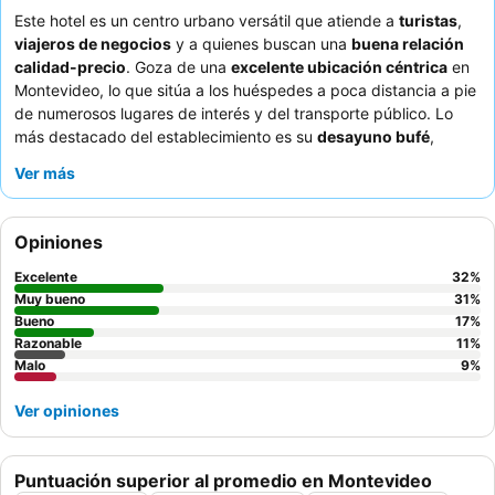
Este hotel es un centro urbano versátil que atiende a
turistas
,
viajeros de negocios
y a quienes buscan una
buena relación
calidad-precio
. Goza de una
excelente ubicación céntrica
en
Montevideo, lo que sitúa a los huéspedes a poca distancia a pie
de numerosos lugares de interés y del transporte público. Lo
más destacado del establecimiento es su
desayuno bufé
,
constantemente elogiado por su variedad y calidad, que incluye
Ver más
opciones como leche sin lactosa y fruta fresca. Los huéspedes
elogian constantemente al
personal y el servicio
, destacando
su excepcional amabilidad y atención. Para una estancia más
Opiniones
tranquila, considere la posibilidad de solicitar una habitación en
un piso superior o que no dé a la calle para minimizar el ruido.
Excelente
32
%
Muy bueno
31
%
Bueno
17
%
Razonable
11
%
Malo
9
%
Ver opiniones
Puntuación superior al promedio en Montevideo