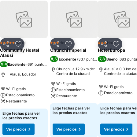
Hostel
Hotel
Hotel
5 Estrellas
3 Estrellas
3 Estrellas
Compartir
Agregar a favoritos
Compartir
Agregar a favoritos
Compartir
Agregar 
Community Hostel
Chunchi Imperial
Hotel Europa
Alausi
8,5
7,8
Excelente
(
337 puntuaciones
Bueno
)
(
683 punt
9,4
Excelente
(
691 puntuaciones
)
Chunchi, a 12.9 km de:
Alausí, a 0.3 km de
Centro de la ciudad
Centro de la ciuda
Alausí, Ecuador
Wi-Fi gratis
Wi-Fi gratis
Wi-Fi gratis
Estacionamiento
Estacionamiento
Estacionamiento
Restaurante
Restaurante
Elige fechas para ver
Elige fechas para ve
los precios exactos
los precios exactos
Elige fechas para ver
los precios exactos
Ver precios
Ver precios
Ver precios