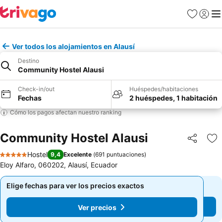
Favoritos
Iniciar 
Me
Ver todos los alojamientos en Alausí
Destino
Community Hostel Alausi
Check-in/out
Huéspedes/habitaciones
Fechas
2 huéspedes, 1 habitación
Cómo los pagos afectan nuestro ranking
Community Hostel Alausi
Compartir
Ag
Hostel
9,4
Excelente
(
691 puntuaciones
)
5 Estrellas
Eloy Alfaro, 060202, Alausí, Ecuador
Elige fechas para ver los precios exactos
Elige fechas para ver los precios exactos
Ver precios
Ver precios