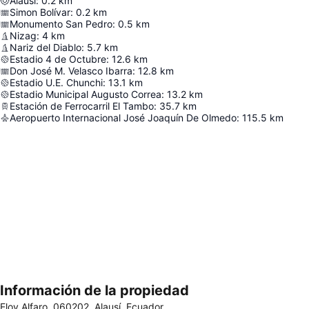
Alausí
:
0.2
km
Simon Bolívar
:
0.2
km
Monumento San Pedro
:
0.5
km
Nizag
:
4
km
Nariz del Diablo
:
5.7
km
Estadio 4 de Octubre
:
12.6
km
Don José M. Velasco Ibarra
:
12.8
km
Estadio U.E. Chunchi
:
13.1
km
Estadio Municipal Augusto Correa
:
13.2
km
Estación de Ferrocarril El Tambo
:
35.7
km
Aeropuerto Internacional José Joaquín De Olmedo
:
115.5
km
Información de la propiedad
Ampliar mapa
Eloy Alfaro, 060202, Alausí, Ecuador