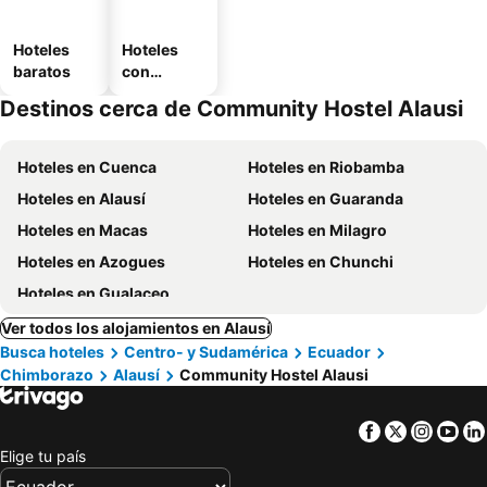
Hoteles
Hoteles
baratos
con
estaciona
Destinos cerca de Community Hostel Alausi
miento
Hoteles en Cuenca
Hoteles en Riobamba
Hoteles en Alausí
Hoteles en Guaranda
Hoteles en Macas
Hoteles en Milagro
Hoteles en Azogues
Hoteles en Chunchi
Hoteles en Gualaceo
Ver todos los alojamientos en Alausí
Busca hoteles
Centro- y Sudamérica
Ecuador
Chimborazo
Alausí
Community Hostel Alausi
Facebook
Twitter
Insta
Yo
Elige tu país