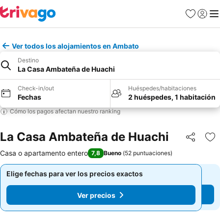
Favoritos
Iniciar 
Me
Ver todos los alojamientos en Ambato
Destino
La Casa Ambateña de Huachi
Check-in/out
Huéspedes/habitaciones
Fechas
2 huéspedes, 1 habitación
Cómo los pagos afectan nuestro ranking
La Casa Ambateña de Huachi
Compartir
Ag
Casa o apartamento entero
7,8
Bueno
(
52 puntuaciones
)
Elige fechas para ver los precios exactos
Elige fechas para ver los precios exactos
Ver precios
Ver precios