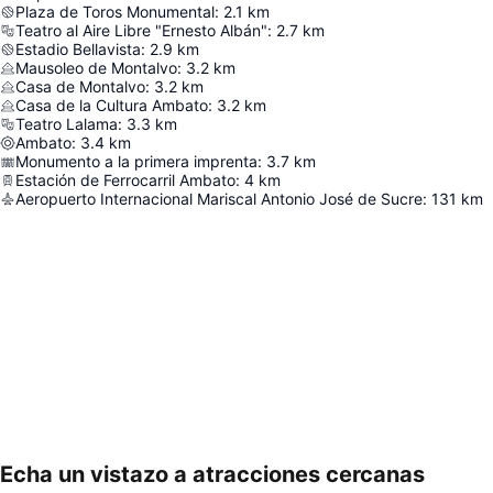
Plaza de Toros Monumental
:
2.1
km
Teatro al Aire Libre "Ernesto Albán"
:
2.7
km
Estadio Bellavista
:
2.9
km
Mausoleo de Montalvo
:
3.2
km
Casa de Montalvo
:
3.2
km
Casa de la Cultura Ambato
:
3.2
km
Teatro Lalama
:
3.3
km
Ambato
:
3.4
km
Monumento a la primera imprenta
:
3.7
km
Estación de Ferrocarril Ambato
:
4
km
Aeropuerto Internacional Mariscal Antonio José de Sucre
:
131
km
Echa un vistazo a atracciones cercanas
Ampliar mapa