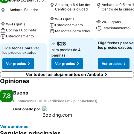
Bueno
(
52 puntuaciones
)
Ambato, a 6.4 km de:
Ambato, a 0.5 km d
Centro de la ciudad
Centro de la ciuda
Ambato, Ecuador
Wi-Fi gratis
Wi-Fi gratis
Wi-Fi gratis
Estacionamiento
Estacionamiento
Cocina / Cocineta
Mascotas permitidas
Estacionamiento
$28
Elige fechas para ve
de
los precios exactos
Elige fechas para ver
Mira precios de
4
los precios exactos
páginas
Ver precios
Ver precios
Ver precios
Ver todos los alojamientos en Ambato
Opiniones
Bueno
7,8
Puntuaciones 100% verificadas (52 puntuaciones)
Gestionado por
Ver opiniones
Servicios principales