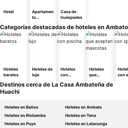
Hotel
Apartamen
Casa de
to
huéspedes
amueblad
Categorías destacadas de hoteles en Ambato
o
Hoteles
Hoteles de
Hoteles
Hoteles
Hote
baratos
lujo
con
que
con 
piscina
aceptan
Destinos cerca de La Casa Ambateña de
mascotas
Huachi
Hoteles en Baños
Hoteles en Ambato
Hoteles en Riobamba
Hoteles en Tena
Hoteles en Puyo
Hoteles en Latacunga