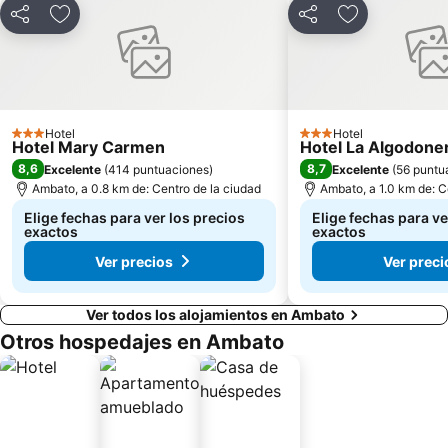
Compartir
Agregar a favoritos
Compartir
Agregar a fav
Hotel
Hotel
3 Estrellas
3 Estrellas
Hotel Mary Carmen
Hotel La Algodone
8,6
8,7
Excelente
(
414 puntuaciones
)
Excelente
(
56 puntu
Ambato, a 0.8 km de: Centro de la ciudad
Ambato, a 1.0 km de: C
Elige fechas para ver los precios
Elige fechas para ve
exactos
exactos
Ver precios
Ver preci
Ver todos los alojamientos en Ambato
Otros hospedajes en Ambato