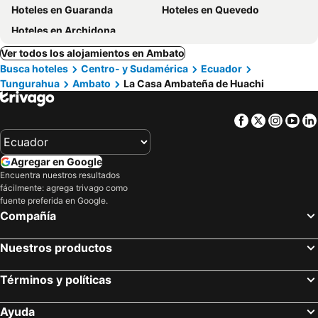
Hoteles en Guaranda
Hoteles en Quevedo
Hoteles en Archidona
Ver todos los alojamientos en Ambato
Busca hoteles
Centro- y Sudamérica
Ecuador
Tungurahua
Ambato
La Casa Ambateña de Huachi
Facebook
Twitter
Insta
Yo
Agregar en Google
Encuentra nuestros resultados
fácilmente: agrega trivago como
fuente preferida en Google.
Compañía
Nuestros productos
Términos y políticas
Ayuda