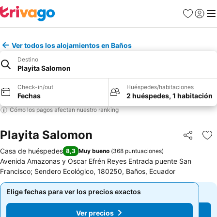
Favoritos
Iniciar 
Me
Ver todos los alojamientos en Baños
Destino
Playita Salomon
Check-in/out
Huéspedes/habitaciones
Fechas
2 huéspedes, 1 habitación
Cómo los pagos afectan nuestro ranking
Playita Salomon
Compartir
Ag
Casa de huéspedes
8,3
Muy bueno
(
368 puntuaciones
)
Avenida Amazonas y Oscar Efrén Reyes Entrada puente San
Francisco; Sendero Ecológico, 180250, Baños, Ecuador
Elige fechas para ver los precios exactos
Elige fechas para ver los precios exactos
Ver precios
Ver precios