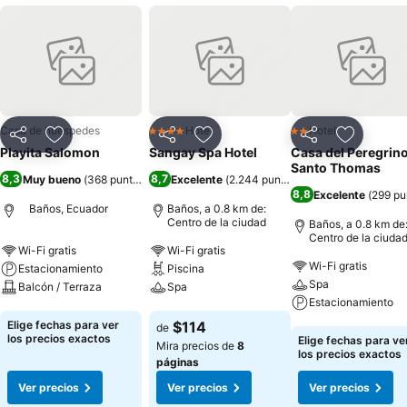
Casa de huéspedes
Hotel
Hotel
4 Estrellas
2 Estrellas
Compartir
Agregar a favoritos
Compartir
Agregar a favoritos
Compartir
Agregar 
Playita Salomon
Sangay Spa Hotel
Casa del Peregrin
Santo Thomas
8,3
8,7
Muy bueno
(
368 puntuaciones
Excelente
)
(
2.244 puntuaciones
)
8,8
Excelente
(
299 pu
Baños, Ecuador
Baños, a 0.8 km de:
Centro de la ciudad
Baños, a 0.8 km de
Centro de la ciuda
Wi-Fi gratis
Wi-Fi gratis
Wi-Fi gratis
Estacionamiento
Piscina
Spa
Balcón / Terraza
Spa
Estacionamiento
Ver precios
Ver precios
Elige fechas para ver
$114
de
Ver precios
los precios exactos
Elige fechas para ve
Mira precios de
8
los precios exactos
páginas
Ver precios
Ver precios
Ver precios