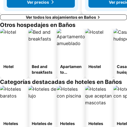
Ver precios
Ver preci
Ver todos los alojamientos en Baños
Otros hospedajes en Baños
Hotel
Bed and
Apartamen
Hostel
Casa
breakfasts
to
hués
amueblad
Categorías destacadas de hoteles en Baños
o
Hoteles
Hoteles de
Hoteles
Hoteles
Hote