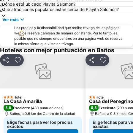
¿Dónde está ubicado Playita Salomon?
¿Qué atracciones populares están cerca de Playita Salomon?
Ver más
Los precios y la disponibilidad que recibe trivago de las páginas
web de reserva cambian de manera constante. Por lo tanto, es
posible que no siempre encuentres en una página web de reserva
la misma oferta que viste en trivago.
Hoteles con mejor puntuación en Baños
Compartir
Agregar a favoritos
Compartir
Agregar a fav
Hotel
Hotel
3 Estrellas
2 Estrellas
La Casa Amarilla
Casa del Peregrin
8,9
8,8
Excelente
(
480 puntuaciones
)
Excelente
(
299 punt
Baños, a 0.6 km de: Centro de la ciudad
Baños, a 0.8 km de: Ce
Elige fechas para ver los precios
Elige fechas para ve
exactos
exactos