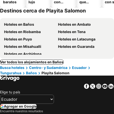
baratos
lujo
con
que
con 
piscina
aceptan
Destinos cerca de Playita Salomon
mascotas
Hoteles en Baños
Hoteles en Ambato
Hoteles en Riobamba
Hoteles en Tena
Hoteles en Puyo
Hoteles en Latacunga
Hoteles en Misahualli
Hoteles en Guaranda
Hoteles en Archidona
Ver todos los alojamientos en Baños
Busca hoteles
Centro- y Sudamérica
Ecuador
Tungurahua
Baños
Playita Salomon
Facebook
Twitter
Insta
Yo
Elige tu país
Agregar en Google
Encuentra nuestros resultados