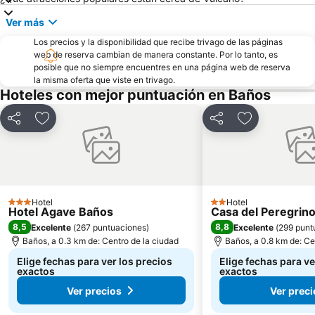
Ver más
Los precios y la disponibilidad que recibe trivago de las páginas
web de reserva cambian de manera constante. Por lo tanto, es
posible que no siempre encuentres en una página web de reserva
la misma oferta que viste en trivago.
Hoteles con mejor puntuación en Baños
Compartir
Agregar a favoritos
Compartir
Agregar a fav
Hotel
Hotel
3 Estrellas
2 Estrellas
Hotel Agave Baños
Casa del Peregrin
8,5
8,8
Excelente
(
267 puntuaciones
)
Excelente
(
299 punt
Baños, a 0.3 km de: Centro de la ciudad
Baños, a 0.8 km de: Ce
Elige fechas para ver los precios
Elige fechas para ve
exactos
exactos
Ver precios
Ver preci