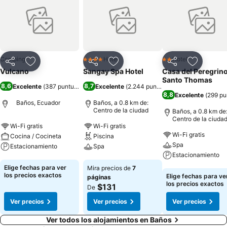
Camping
Hotel
Hotel
4 Estrellas
2 Estrellas
Compartir
Agregar a favoritos
Compartir
Agregar a favoritos
Compartir
Agregar 
Vulcano
Sangay Spa Hotel
Casa del Peregrin
Santo Thomas
8,6
8,7
Excelente
(
387 puntuaciones
Excelente
)
(
2.244 puntuaciones
)
8,8
Excelente
(
299 pu
Baños, Ecuador
Baños, a 0.8 km de:
Centro de la ciudad
Baños, a 0.8 km de
Centro de la ciuda
Wi-Fi gratis
Wi-Fi gratis
Wi-Fi gratis
Cocina / Cocineta
Piscina
Spa
Estacionamiento
Spa
Estacionamiento
Ver precios
Ver precios
Elige fechas para ver
Mira precios de
7
Ver precios
los precios exactos
Elige fechas para ve
páginas
los precios exactos
$131
De
Ver precios
Ver precios
Ver precios
Ver todos los alojamientos en Baños