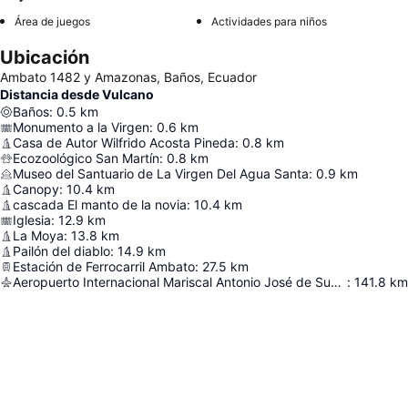
Área de juegos
Actividades para niños
Ubicación
Ambato 1482 y Amazonas, Baños, Ecuador
Distancia desde Vulcano
Baños
:
0.5
km
Monumento a la Virgen
:
0.6
km
Casa de Autor Wilfrido Acosta Pineda
:
0.8
km
Ecozoológico San Martín
:
0.8
km
Museo del Santuario de La Virgen Del Agua Santa
:
0.9
km
Canopy
:
10.4
km
cascada El manto de la novia
:
10.4
km
Iglesia
:
12.9
km
La Moya
:
13.8
km
Pailón del diablo
:
14.9
km
Estación de Ferrocarril Ambato
:
27.5
km
Aeropuerto Internacional Mariscal Antonio José de Sucre
:
141.8
km