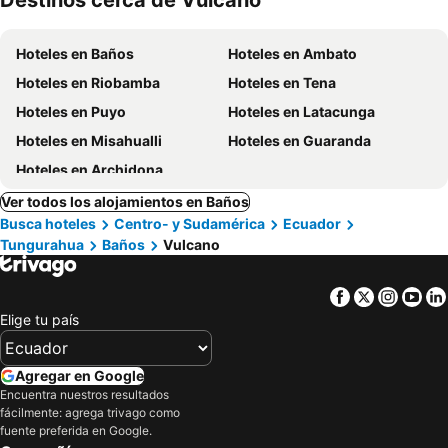
Destinos cerca de Vulcano
mascotas
Hoteles en Baños
Hoteles en Ambato
Hoteles en Riobamba
Hoteles en Tena
Hoteles en Puyo
Hoteles en Latacunga
Hoteles en Misahualli
Hoteles en Guaranda
Hoteles en Archidona
Ver todos los alojamientos en Baños
Busca hoteles
Centro- y Sudamérica
Ecuador
Tungurahua
Baños
Vulcano
Facebook
Twitter
Insta
Yo
Elige tu país
Agregar en Google
Encuentra nuestros resultados
fácilmente: agrega trivago como
fuente preferida en Google.