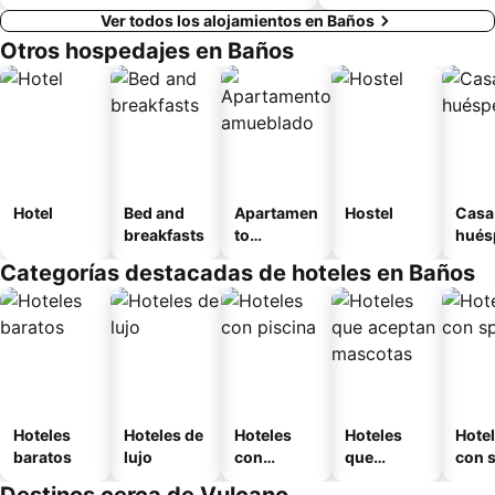
Ver todos los alojamientos en Baños
Otros hospedajes en Baños
Hotel
Bed and
Apartamen
Hostel
Casa
breakfasts
to
hués
amueblad
Categorías destacadas de hoteles en Baños
o
Hoteles
Hoteles de
Hoteles
Hoteles
Hote
baratos
lujo
con
que
con 
piscina
aceptan