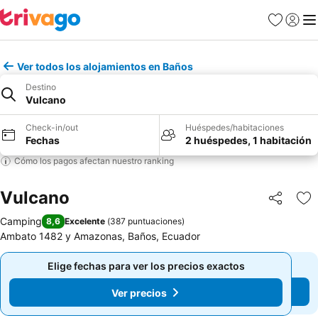
Favoritos
Iniciar 
Me
Ver todos los alojamientos en Baños
Destino
Vulcano
Check-in/out
Huéspedes/habitaciones
Fechas
2 huéspedes, 1 habitación
Cómo los pagos afectan nuestro ranking
Vulcano
Compartir
Ag
Camping
8,6
Excelente
(
387 puntuaciones
)
Ambato 1482 y Amazonas, Baños, Ecuador
Elige fechas para ver los precios exactos
Elige fechas para ver los precios exactos
Ver precios
Ver precios