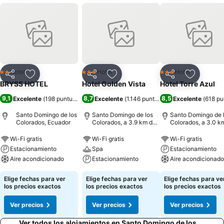
Hotel
Hotel
Hotel
2 Estrellas
3 Estrellas
3 Estrellas
Compartir
Agregar a favoritos
Compartir
Agregar a favoritos
Compartir
Agregar 
BRYSS HOTEL
Hotel Golden Vista
Hotel Torre Azul
9,1
8,7
8,5
Excelente
(
198 puntuaciones
)
Excelente
(
1.146 puntuaciones
Excelente
)
(
618 pu
Santo Domingo de los
Santo Domingo de los
Santo Domingo de 
Colorados, Ecuador
Colorados, a 3.9 km de:
Colorados, a 3.0 k
Centro de la ciudad
Centro de la ciuda
Wi-Fi gratis
Wi-Fi gratis
Wi-Fi gratis
Estacionamiento
Spa
Estacionamiento
Aire acondicionado
Estacionamiento
Aire acondicionado
Elige fechas para ver
Elige fechas para ver
Elige fechas para ve
los precios exactos
los precios exactos
los precios exactos
Ver precios
Ver precios
Ver precios
Ver todos los alojamientos en Santo Domingo de los