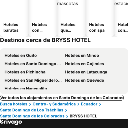
Hoteles
Hoteles
Hoteles
Hoteles
Hote
baratos
con
que
con spa
con
piscina
aceptan
esta
Destinos cerca de BRYSS HOTEL
mascotas
mien
Hoteles en Quito
Hoteles en Mindo
Hoteles en Santo Domingo de los Colorados
Hoteles en Cojimies
Hoteles en Pichincha
Hoteles en Latacunga
Hoteles en San Miguel de los Bancos
Hoteles en Quevedo
Hoteles en Nanegalito
Ver todos los alojamientos en Santo Domingo de los Colorados
Busca hoteles
Centro- y Sudamérica
Ecuador
Santo Domingo de Los Tsáchilas
Santo Domingo de los Colorados
BRYSS HOTEL