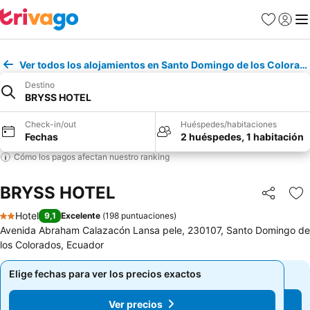
Favoritos
Iniciar 
Me
Ver todos los alojamientos en Santo Domingo de los Colorad
Destino
BRYSS HOTEL
Check-in/out
Huéspedes/habitaciones
Fechas
2 huéspedes, 1 habitación
Cómo los pagos afectan nuestro ranking
BRYSS HOTEL
Compartir
Ag
Hotel
9,1
Excelente
(
198 puntuaciones
)
2 Estrellas
Avenida Abraham Calazacón Lansa pele, 230107, Santo Domingo de
los Colorados, Ecuador
Elige fechas para ver los precios exactos
Elige fechas para ver los precios exactos
Ver precios
Ver precios