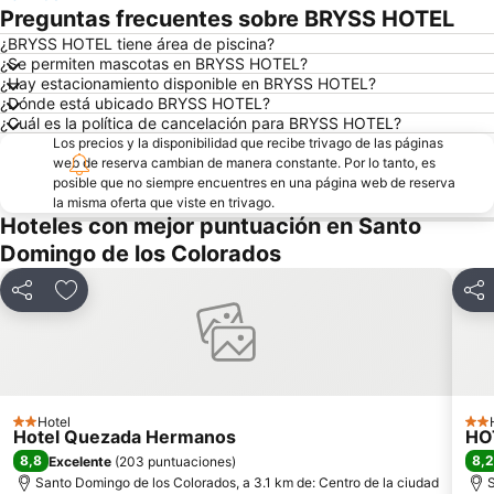
Preguntas frecuentes sobre BRYSS HOTEL
¿BRYSS HOTEL tiene área de piscina?
¿Se permiten mascotas en BRYSS HOTEL?
¿Hay estacionamiento disponible en BRYSS HOTEL?
¿Dónde está ubicado BRYSS HOTEL?
¿Cuál es la política de cancelación para BRYSS HOTEL?
Los precios y la disponibilidad que recibe trivago de las páginas
web de reserva cambian de manera constante. Por lo tanto, es
posible que no siempre encuentres en una página web de reserva
la misma oferta que viste en trivago.
Hoteles con mejor puntuación en Santo
Domingo de los Colorados
Compartir
Agregar a favoritos
Com
Hotel
2 Estrellas
2 Es
Hotel Quezada Hermanos
HO
8,8
8,2
Excelente
(
203 puntuaciones
)
Santo Domingo de los Colorados, a 3.1 km de: Centro de la ciudad
S