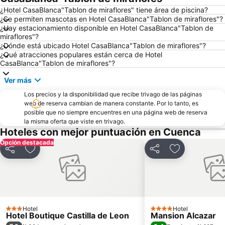
¿Hotel CasaBlanca"Tablon de miraflores" tiene área de piscina?
¿Se permiten mascotas en Hotel CasaBlanca"Tablon de miraflores"?
¿Hay estacionamiento disponible en Hotel CasaBlanca"Tablon de
miraflores"?
¿Dónde está ubicado Hotel CasaBlanca"Tablon de miraflores"?
¿Qué atracciones populares están cerca de Hotel
CasaBlanca"Tablon de miraflores"?
Ver más
Los precios y la disponibilidad que recibe trivago de las páginas
web de reserva cambian de manera constante. Por lo tanto, es
posible que no siempre encuentres en una página web de reserva
la misma oferta que viste en trivago.
Hoteles con mejor puntuación en Cuenca
Opción destacada
Compartir
Agregar a favoritos
Compartir
Agregar a fav
Hotel
Hotel
3 Estrellas
4 Estrellas
Hotel Boutique Castilla de Leon
Mansion Alcazar