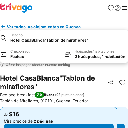
Favoritos
Iniciar 
Me
Ver todos los alojamientos en Cuenca
Destino
Hotel CasaBlanca"Tablon de miraflores"
Check-in/out
Huéspedes/habitaciones
Fechas
2 huéspedes, 1 habitación
Cómo los pagos afectan nuestro ranking
Hotel CasaBlanca"Tablon de
miraflores"
Compartir
Ag
Bed and breakfast
7,9
Bueno
(
93 puntuaciones
)
Tablón de Miraflores, 010101, Cuenca, Ecuador
$16
$16
de
de
Mira precios de
2 páginas
Mira precios de
2 páginas