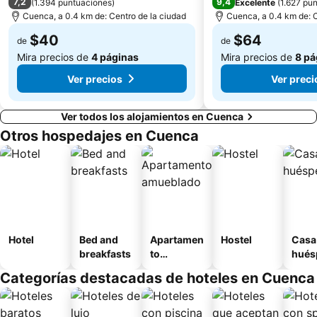
7,2
9,4
(
1.394 puntuaciones
)
Excelente
(
1.627 pu
Cuenca, a 0.4 km de: Centro de la ciudad
Cuenca, a 0.4 km de: C
$40
$64
de
de
Mira precios de
4 páginas
Mira precios de
8 pá
Ver precios
Ver preci
Ver todos los alojamientos en Cuenca
Otros hospedajes en Cuenca
Hotel
Bed and
Apartamen
Hostel
Casa
breakfasts
to
hués
amueblad
Categorías destacadas de hoteles en Cuenca
o