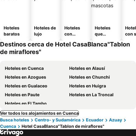
Hoteles
Hoteles de
Hoteles
Hoteles
Hote
baratos
lujo
con
que
con 
piscina
aceptan
Destinos cerca de Hotel CasaBlanca"Tablon
mascotas
de miraflores"
Hoteles en Cuenca
Hoteles en Alausí
Hoteles en Azogues
Hoteles en Chunchi
Hoteles en Gualaceo
Hoteles en Huigra
Hoteles en Paute
Hoteles en La Troncal
Hoteles en El Tambo
Ver todos los alojamientos en Cuenca
Busca hoteles
Centro- y Sudamérica
Ecuador
Azuay
Cuenca
Hotel CasaBlanca"Tablon de miraflores"