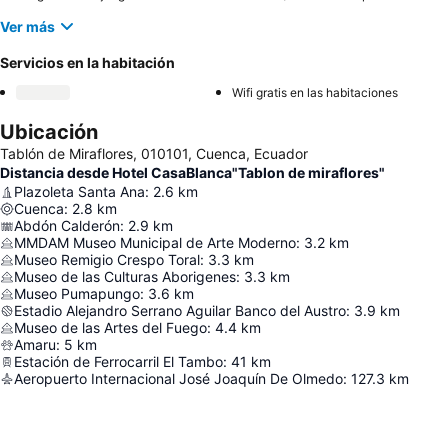
Ver más
Servicios en la habitación
Wifi gratis en las habitaciones
Ubicación
Tablón de Miraflores, 010101, Cuenca, Ecuador
Distancia desde Hotel CasaBlanca"Tablon de miraflores"
Plazoleta Santa Ana
:
2.6
km
Cuenca
:
2.8
km
Abdón Calderón
:
2.9
km
MMDAM Museo Municipal de Arte Moderno
:
3.2
km
Museo Remigio Crespo Toral
:
3.3
km
Museo de las Culturas Aborigenes
:
3.3
km
Museo Pumapungo
:
3.6
km
Estadio Alejandro Serrano Aguilar Banco del Austro
:
3.9
km
Museo de las Artes del Fuego
:
4.4
km
Amaru
:
5
km
Estación de Ferrocarril El Tambo
:
41
km
Aeropuerto Internacional José Joaquín De Olmedo
:
127.3
km