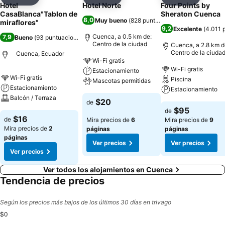
Compartir
Agregar a favoritos
Compartir
Agregar a favoritos
Compartir
Agregar 
Hotel
Hotel Norte
Four Points by
CasaBlanca"Tablon de
Sheraton Cuenca
8,0
Muy bueno
(
828 puntuaciones
)
miraflores"
9,2
Excelente
(
4.011 
Cuenca, a 0.5 km de:
7,9
Bueno
(
93 puntuaciones
)
Centro de la ciudad
Cuenca, a 2.8 km d
Centro de la ciuda
Cuenca, Ecuador
Wi-Fi gratis
Wi-Fi gratis
Estacionamiento
Wi-Fi gratis
Piscina
Mascotas permitidas
Estacionamiento
Estacionamiento
Balcón / Terraza
$20
de
$95
de
$16
de
Mira precios de
6
Mira precios de
9
Mira precios de
2
páginas
páginas
páginas
Ver precios
Ver precios
Ver precios
Ver todos los alojamientos en Cuenca
Tendencia de precios
Según los precios más bajos de los últimos 30 días en trivago
$0