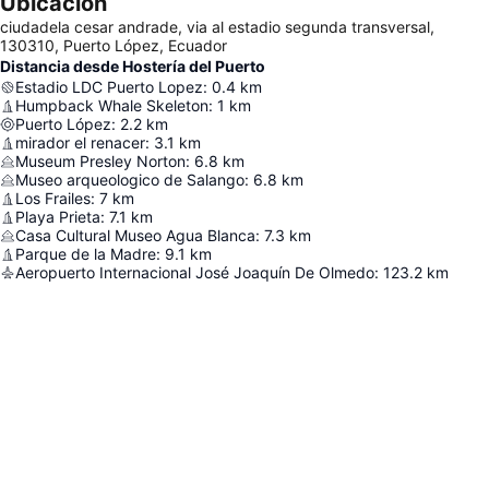
Ubicación
ciudadela cesar andrade, via al estadio segunda transversal,
130310, Puerto López, Ecuador
Distancia desde Hostería del Puerto
Estadio LDC Puerto Lopez
:
0.4
km
Humpback Whale Skeleton
:
1
km
Puerto López
:
2.2
km
mirador el renacer
:
3.1
km
Museum Presley Norton
:
6.8
km
Museo arqueologico de Salango
:
6.8
km
Los Frailes
:
7
km
Playa Prieta
:
7.1
km
Casa Cultural Museo Agua Blanca
:
7.3
km
Parque de la Madre
:
9.1
km
Aeropuerto Internacional José Joaquín De Olmedo
:
123.2
km