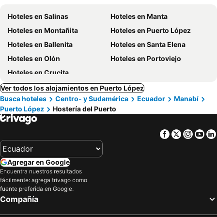
Hoteles en Salinas
Hoteles en Manta
Hoteles en Montañita
Hoteles en Puerto López
Hoteles en Ballenita
Hoteles en Santa Elena
Hoteles en Olón
Hoteles en Portoviejo
Hoteles en Crucita
Ver todos los alojamientos en Puerto López
Busca hoteles
Centro- y Sudamérica
Ecuador
Manabí
Puerto López
Hostería del Puerto
Facebook
Twitter
Insta
Yo
Agregar en Google
Encuentra nuestros resultados
fácilmente: agrega trivago como
fuente preferida en Google.
Compañía