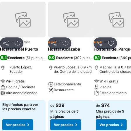
Bed and breakfast
Hotel
Hotel
3 Estrellas
3 Estrellas
Compartir
Agregar a favoritos
Compartir
Agregar a favoritos
Compartir
Agregar 
Hostería del Puerto
Hostal Alcazaba
Hostería del Parqu
9,4
9,0
9,1
Excelente
(
51 puntuaciones
)
Excelente
(
302 puntuaciones
Excelente
)
(
349 p
Puerto López,
Puerto López, a 0.9 km
Machalilla, a 0.7 k
Ecuador
de: Centro de la ciudad
Centro de la ciuda
Wi-Fi gratis
Wi-Fi gratis
Estacionamiento
Cocina / Cocineta
Piscina
Restaurante
Aire acondicionado
Estacionamiento
Elige fechas para ver
$29
$74
de
de
los precios exactos
Mira precios de
5
Mira precios de
5
páginas
páginas
Ver precios
Ver precios
Ver precios