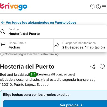
Favoritos
Iniciar 
Me
Ver todos los alojamientos en Puerto López
Destino
Hostería del Puerto
Check-in/out
Huéspedes/habitaciones
Fechas
2 huéspedes, 1 habitación
Cómo los pagos afectan nuestro ranking
Hostería del Puerto
Compartir
Ag
Bed and breakfast
9,4
Excelente
(
51 puntuaciones
)
ciudadela cesar andrade, via al estadio segunda transversal,
130310, Puerto López, Ecuador
Elige fechas para ver los precios exactos
Elige fechas para ver los precios exactos
Ver precios
Ver precios