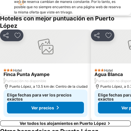
web de reserva cambian de manera constante. Por lo tanto, es
posible que no siempre encuentres en una página web de reserva
la misma oferta que viste en trivago.
Hoteles con mejor puntuación en Puerto
López
Compartir
Agregar a favoritos
Compartir
Agregar a 
Hotel
Hotel
3 Estrellas
3 Estrellas
Finca Punta Ayampe
Agua Blanca
/
/
Puntuación no disponible
Puntuación no dispon
Puerto López, a 13.5 km de: Centro de la ciudad
Puerto López, a 0.
Elige fechas para ver los precios
Elige fechas par
exactos
exactos
Ver precios
Ver 
Ver todos los alojamientos en Puerto López