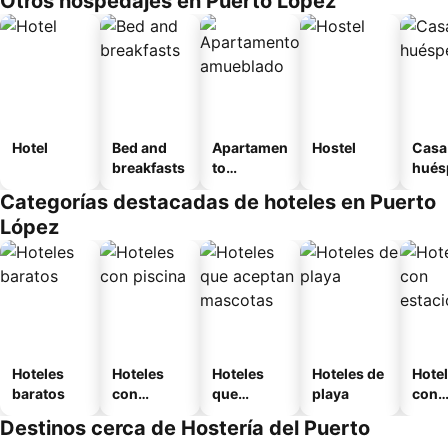
Otros hospedajes en Puerto López
Hotel
Bed and
Apartamen
Hostel
Casa
breakfasts
to
hués
amueblad
Categorías destacadas de hoteles en Puerto
o
López
Hoteles
Hoteles
Hoteles
Hoteles de
Hote
baratos
con
que
playa
con
piscina
aceptan
esta
Destinos cerca de Hostería del Puerto
mascotas
mien