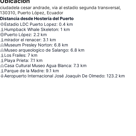
Ubicación
ciudadela cesar andrade, via al estadio segunda transversal,
130310, Puerto López, Ecuador
Distancia desde Hostería del Puerto
Estadio LDC Puerto Lopez
:
0.4
km
Humpback Whale Skeleton
:
1
km
Puerto López
:
2.2
km
mirador el renacer
:
3.1
km
Museum Presley Norton
:
6.8
km
Museo arqueologico de Salango
:
6.8
km
Los Frailes
:
7
km
Playa Prieta
:
7.1
km
Casa Cultural Museo Agua Blanca
:
7.3
km
Parque de la Madre
:
9.1
km
Aeropuerto Internacional José Joaquín De Olmedo
:
123.2
km