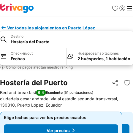
Favoritos
Iniciar 
Me
Ver todos los alojamientos en Puerto López
Destino
Hostería del Puerto
Check-in/out
Huéspedes/habitaciones
Fechas
2 huéspedes, 1 habitación
Cómo los pagos afectan nuestro ranking
Hostería del Puerto
Compartir
Ag
Bed and breakfast
9,4
Excelente
(
51 puntuaciones
)
ciudadela cesar andrade, via al estadio segunda transversal,
130310, Puerto López, Ecuador
Elige fechas para ver los precios exactos
Elige fechas para ver los precios exactos
Ver precios
Ver precios