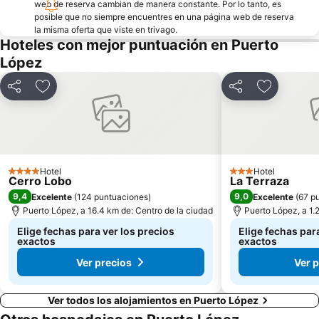
web de reserva cambian de manera constante. Por lo tanto, es
posible que no siempre encuentres en una página web de reserva
la misma oferta que viste en trivago.
Hoteles con mejor puntuación en Puerto
López
Compartir
Agregar a favoritos
Compartir
Agregar a 
Hotel
Hotel
4 Estrellas
3 Estrellas
Cerro Lobo
La Terraza
9,4
9,0
Excelente
(
124 puntuaciones
)
Excelente
(
67 p
Puerto López, a 16.4 km de: Centro de la ciudad
Puerto López, a 1.
Elige fechas para ver los precios
Elige fechas par
exactos
exactos
Ver precios
Ver 
Ver todos los alojamientos en Puerto López