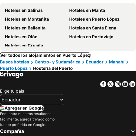
Hoteles en Salinas
Hoteles en Manta
Hoteles en Montañita
Hoteles en Puerto López
Hoteles en Ballenita
Hoteles en Santa Elena
Hoteles en Olón
Hoteles en Portoviejo
Hoteles en Crucita
Ver todos los alojamientos en Puerto López
Busca hoteles
Centro- y Sudamérica
Ecuador
Manabí
Puerto López
Hostería del Puerto
Facebook
Twitter
Insta
Yo
Elige tu país
Agregar en Google
Encuentra nuestros resultados
fácilmente: agrega trivago como
fuente preferida en Google.
Compañía