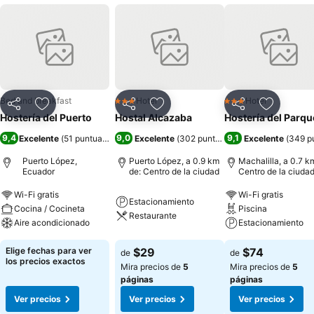
Bed and breakfast
Hotel
Hotel
3 Estrellas
3 Estrellas
Compartir
Agregar a favoritos
Compartir
Agregar a favoritos
Compartir
Agregar 
Hostería del Puerto
Hostal Alcazaba
Hostería del Parqu
9,4
9,0
9,1
Excelente
(
51 puntuaciones
)
Excelente
(
302 puntuaciones
Excelente
)
(
349 p
Puerto López,
Puerto López, a 0.9 km
Machalilla, a 0.7 k
Ecuador
de: Centro de la ciudad
Centro de la ciuda
Wi-Fi gratis
Wi-Fi gratis
Estacionamiento
Cocina / Cocineta
Piscina
Restaurante
Aire acondicionado
Estacionamiento
Elige fechas para ver
$29
$74
de
de
los precios exactos
Mira precios de
5
Mira precios de
5
páginas
páginas
Ver precios
Ver precios
Ver precios