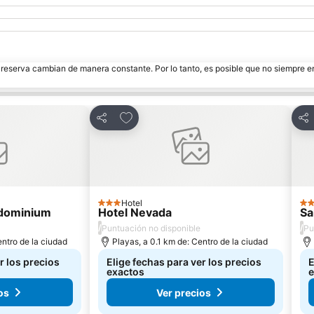
e reserva cambian de manera constante. Por lo tanto, es posible que no siempre 
itos
Agregar a favoritos
Compartir
Com
Hotel
3 Estrellas
3 E
ndominium
Hotel Nevada
Sa
/
/
Puntuación no disponible
Pu
entro de la ciudad
Playas, a 0.1 km de: Centro de la ciudad
r los precios
Elige fechas para ver los precios
E
exactos
e
os
Ver precios