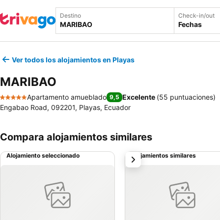
Destino
Check-in/out
Fechas
Ver todos los alojamientos en Playas
MARIBAO
Apartamento amueblado
Excelente
(
55 puntuaciones
)
9,5
5 Estrellas
Engabao Road, 092201, Playas, Ecuador
Compara alojamientos similares
Alojamiento seleccionado
Alojamientos similares
siguiente