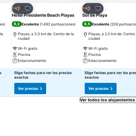
Agregar a favoritos
Agregar a favorit
Hotel
Hotel
3 Estrellas
3 Estrellas
Compartir
Compartir
Hotel Presidente Beach Playas
Sol de Playa
9,2
8,5
nes
)
Excelente
(
1.493 puntuaciones
)
Excelente
(
206 puntuaci
la
Playas, a 3.0 km de: Centro de la
Playas, a 2.0 km de: Centro 
ciudad
ciudad
Wi-Fi gratis
Wi-Fi gratis
Piscina
Piscina
Estacionamiento
Estacionamiento
s
Elige fechas para ver los precios
Elige fechas para ver los pre
exactos
exactos
Ver precios
Ver precios
Ver todos los alojamientos