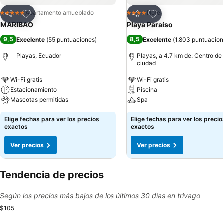
Agregar a favoritos
Agregar a favoritos
Apartamento amueblado
Hotel
5 Estrellas
4 Estrellas
Compartir
Compartir
MARIBAO
Playa Paraíso
9,5
8,5
Excelente
(
55 puntuaciones
)
Excelente
(
1.803 puntuacio
Playas, Ecuador
Playas, a 4.7 km de: Centro de 
ciudad
Wi-Fi gratis
Wi-Fi gratis
Estacionamiento
Piscina
Mascotas permitidas
Spa
Elige fechas para ver los precios
Elige fechas para ver los precio
exactos
exactos
Ver precios
Ver precios
Tendencia de precios
Según los precios más bajos de los últimos 30 días en trivago
$105