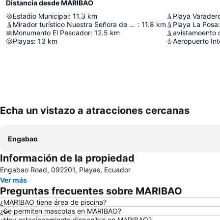
Distancia desde MARIBAO
Estadio Municipal
:
11.3
km
Playa Varader
Mirador turístico Nuestra Señora de La Merced
:
11.8
km
Playa La Posa
:
Monumento El Pescador
:
12.5
km
avistamoento 
Playas
:
13
km
Echa un vistazo a atracciones cercanas
Engabao
Información de la propiedad
Engabao Road, 092201, Playas, Ecuador
Ver más
Preguntas frecuentes sobre MARIBAO
¿MARIBAO tiene área de piscina?
¿Se permiten mascotas en MARIBAO?
¿Hay estacionamiento disponible en MARIBAO?