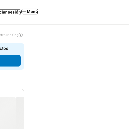
Menú
iciar sesión
tro ranking
actos