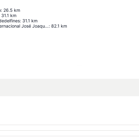
o
:
26.5
km
31.1
km
dedelfines
:
31.1
km
Aeropuerto Internacional José Joaquín De Olmedo
:
82.1
km
Ampliar mapa