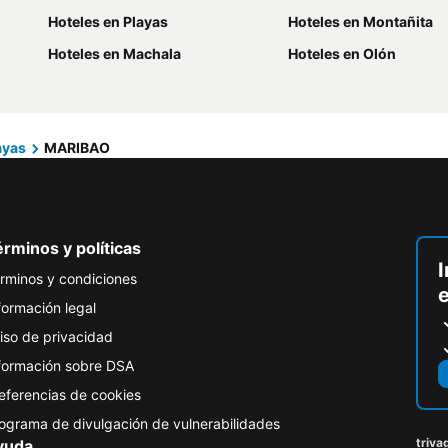
Hoteles en Playas
Hoteles en Montañita
Hoteles en Machala
Hoteles en Olón
ayas
MARIBAO
rminos y políticas
I
rminos y condiciones
formación legal
iso de privacidad
formación sobre DSA
eferencias de cookies
ograma de divulgación de vulnerabilidades
triva
yuda