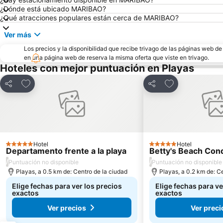
¿Dónde está ubicado MARIBAO?
¿Qué atracciones populares están cerca de MARIBAO?
Ver más
Los precios y la disponibilidad que recibe trivago de las páginas web d
en una página web de reserva la misma oferta que viste en trivago.
Hoteles con mejor puntuación en Playas
Agregar a favoritos
Agregar a favor
Compartir
Compartir
Hotel
Hotel
5 Estrellas
5 Estrellas
Departamento frente a la playa
Betty's Beach Co
/
/
Puntuación no disponible
Puntuación no disponible
Playas, a 0.5 km de: Centro de la ciudad
Playas, a 0.2 km de: C
Elige fechas para ver los precios
Elige fechas para ve
exactos
exactos
Ver precios
Ver preci