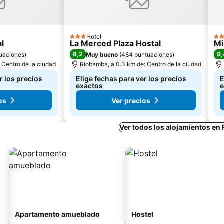
Hotel
3 Estrellas
4 E
l
La Merced Plaza Hostal
Mi
8,2
9,
uaciones
)
Muy bueno
(
484 puntuaciones
)
 Centro de la ciudad
Riobamba, a 0.3 km de: Centro de la ciudad
r los precios
Elige fechas para ver los precios
E
exactos
e
os
Ver precios
Ver todos los alojamientos e
Apartamento amueblado
Hostel