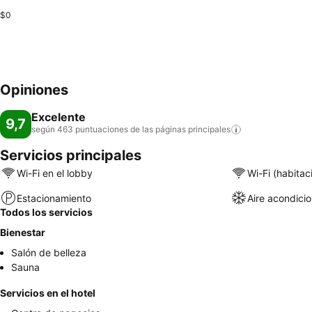
$0
Opiniones
Excelente
9,7
según 463 puntuaciones de las páginas
principales
Servicios principales
Wi-Fi en el lobby
Wi-Fi (habitac
Estacionamiento
Aire acondici
Todos los servicios
Bienestar
Salón de belleza
Sauna
Servicios en el hotel