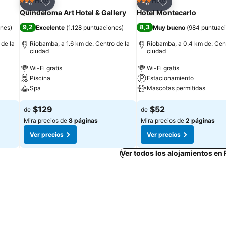
Agregar a favoritos
Agregar a favorit
Hotel
Hotel
3 Estrellas
3 Estrellas
Compartir
Compartir
Quindeloma Art Hotel & Gallery
Hotel Montecarlo
9,2
8,3
ones
)
Excelente
(
1.128 puntuaciones
)
Muy bueno
(
984 puntuac
 de la
Riobamba, a 1.6 km de: Centro de la
Riobamba, a 0.4 km de: Cent
ciudad
ciudad
Wi-Fi gratis
Wi-Fi gratis
Piscina
Estacionamiento
Spa
Mascotas permitidas
$129
$52
de
de
Mira precios de
8 páginas
Mira precios de
2 páginas
Ver precios
Ver precios
Ver todos los alojamientos e