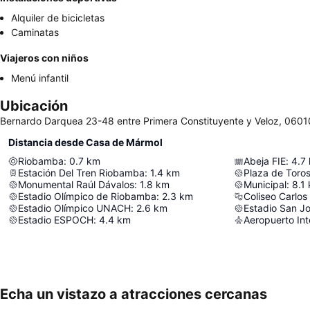
Alquiler de bicicletas
Caminatas
Viajeros con niños
Menú infantil
Ubicación
Bernardo Darquea 23-48 entre Primera Constituyente y Veloz, 060
Distancia desde Casa de Mármol
Riobamba
:
0.7
km
Abeja FIE
:
4.7
Estación Del Tren Riobamba
:
1.4
km
Plaza de Toro
Monumental Raúl Dávalos
:
1.8
km
Municipal
:
8.1
Estadio Olímpico de Riobamba
:
2.3
km
Coliseo Carlos 
Estadio Olímpico UNACH
:
2.6
km
Estadio San J
Estadio ESPOCH
:
4.4
km
Echa un vistazo a atracciones cercanas