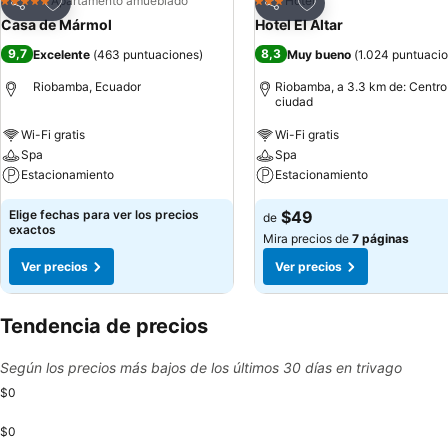
Agregar a favoritos
Agregar a favoritos
Apartamento amueblado
Hotel
5 Estrellas
3 Estrellas
Compartir
Compartir
Casa de Mármol
Hotel El Altar
9,7
8,3
Excelente
(
463 puntuaciones
)
Muy bueno
(
1.024 puntuaci
Riobamba, Ecuador
Riobamba, a 3.3 km de: Centro
ciudad
Wi-Fi gratis
Wi-Fi gratis
Spa
Spa
Estacionamiento
Estacionamiento
Elige fechas para ver los precios
$49
de
exactos
Mira precios de
7 páginas
Ver precios
Ver precios
Tendencia de precios
Según los precios más bajos de los últimos 30 días en trivago
$0
$0