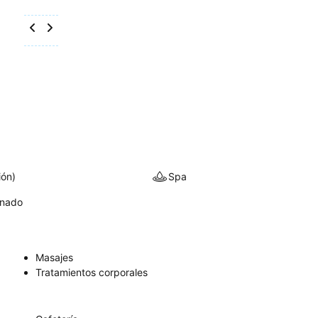
ión)
Spa
onado
Masajes
Tratamientos corporales