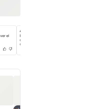
Asesoramiento experto sobre actividades locales
ver el
Benefíciate del amplio conocimiento local y los contacto
quien te ayudará con todo, desde la lavandería hasta la
de guías de montaña para las caminatas al Chimborazo.