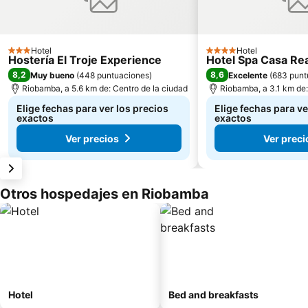
Hotel
Hotel
3 Estrellas
4 Estrellas
Hostería El Troje Experience
Hotel Spa Casa Rea
8,2
8,6
Muy bueno
(
448 puntuaciones
)
Excelente
(
683 punt
Riobamba, a 5.6 km de: Centro de la ciudad
Riobamba, a 3.1 km de:
Elige fechas para ver los precios
Elige fechas para ve
exactos
exactos
Ver precios
Ver preci
Otros hospedajes en Riobamba
Hotel
Bed and breakfasts