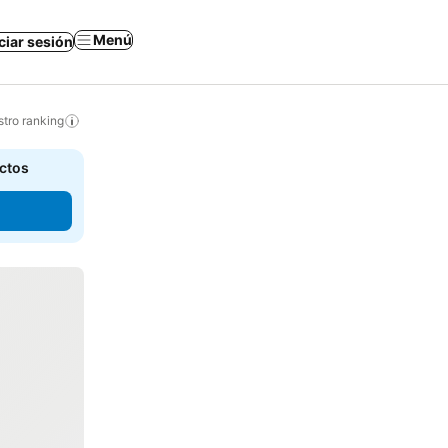
Menú
iciar sesión
tro ranking
actos