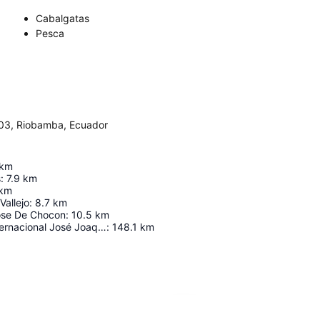
Cabalgatas
Pesca
103, Riobamba, Ecuador
km
s
:
7.9
km
km
Vallejo
:
8.7
km
ose De Chocon
:
10.5
km
Aeropuerto Internacional José Joaquín De Olmedo
:
148.1
km
Ampliar mapa