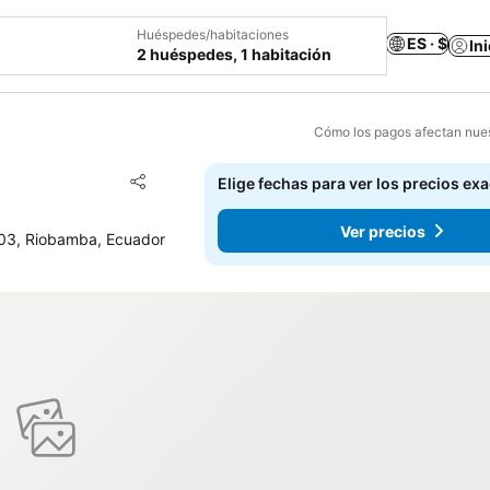
Huéspedes/habitaciones
ES · $
In
2 huéspedes, 1 habitación
Cómo los pagos afectan nues
Agregar a favoritos
Elige fechas para ver los precios ex
Compartir
Ver precios
103, Riobamba, Ecuador