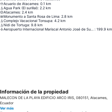
Acuario de Atacames
:
0.1
km
Agua Park (El surillal)
:
2.2
km
Atacames
:
2.4
km
Monumento a Santa Rosa de Lima
:
2.8
km
Complejo Vacacional Tonsupa
:
4.2
km
Nidi de Tortuga
:
9.8
km
Aeropuerto Internacional Mariscal Antonio José de Sucre
:
199.9
km
Información de la propiedad
Ampliar mapa
MALECON DE LA PLAYA EDIFICIO ARCO IRIS, 080151, Atacames,
Ecuador
Ver más