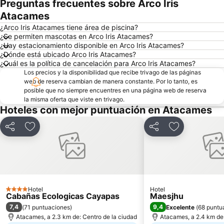
Preguntas frecuentes sobre Arco Iris
Atacames
¿Arco Iris Atacames tiene área de piscina?
¿Se permiten mascotas en Arco Iris Atacames?
¿Hay estacionamiento disponible en Arco Iris Atacames?
¿Dónde está ubicado Arco Iris Atacames?
¿Cuál es la política de cancelación para Arco Iris Atacames?
Los precios y la disponibilidad que recibe trivago de las páginas
web de reserva cambian de manera constante. Por lo tanto, es
posible que no siempre encuentres en una página web de reserva
la misma oferta que viste en trivago.
Hoteles con mejor puntuación en Atacames
Compartir
Agregar a favoritos
Compartir
Agregar a fav
Hotel
Hotel
4 Estrellas
Cabañas Ecologicas Cayapas
Maesjhu
7,4
9,4
(
71 puntuaciones
)
Excelente
(
68 puntu
Atacames, a 2.3 km de: Centro de la ciudad
Atacames, a 2.4 km de: