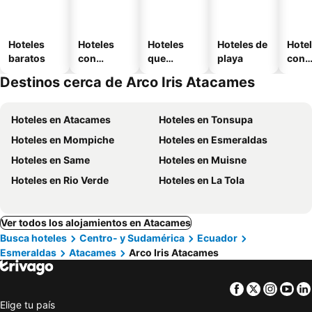
Hoteles
Hoteles
Hoteles
Hoteles de
Hote
baratos
con
que
playa
con
piscina
aceptan
esta
Destinos cerca de Arco Iris Atacames
mascotas
mien
Hoteles en Atacames
Hoteles en Tonsupa
Hoteles en Mompiche
Hoteles en Esmeraldas
Hoteles en Same
Hoteles en Muisne
Hoteles en Rio Verde
Hoteles en La Tola
Ver todos los alojamientos en Atacames
Busca hoteles
Centro- y Sudamérica
Ecuador
Esmeraldas
Atacames
Arco Iris Atacames
Facebook
Twitter
Insta
Yo
Elige tu país