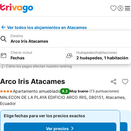
Favoritos
Iniciar 
Me
Ver todos los alojamientos en Atacames
Destino
Arco Iris Atacames
Check-in/out
Huéspedes/habitaciones
Fechas
2 huéspedes, 1 habitación
Cómo los pagos afectan nuestro ranking
Arco Iris Atacames
Compartir
Ag
Apartamento amueblado
8,2
Muy bueno
(
73 puntuaciones
)
4 Estrellas
MALECON DE LA PLAYA EDIFICIO ARCO IRIS, 080151, Atacames,
Ecuador
Elige fechas para ver los precios exactos
Elige fechas para ver los precios exactos
Ver precios
Ver precios