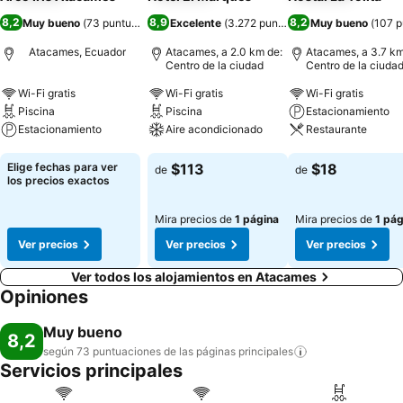
8,2
8,9
8,2
Muy bueno
(
73 puntuaciones
Excelente
)
(
3.272 puntuaciones
Muy bueno
)
(
107 p
Atacames, Ecuador
Atacames, a 2.0 km de:
Atacames, a 3.7 km
Centro de la ciudad
Centro de la ciuda
Wi-Fi gratis
Wi-Fi gratis
Wi-Fi gratis
Piscina
Piscina
Estacionamiento
Estacionamiento
Aire acondicionado
Restaurante
Ver precios
Ver precios
Ver precios
Elige fechas para ver
$113
$18
de
de
los precios exactos
Mira precios de
1 página
Mira precios de
1 pág
Ver precios
Ver precios
Ver precios
Ver todos los alojamientos en Atacames
Opiniones
Muy bueno
8,2
según 73 puntuaciones de las páginas
principales
Servicios principales