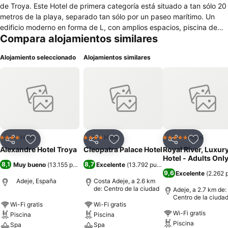
de Troya. Este Hotel de primera categoría está situado a tan sólo 20
metros de la playa, separado tan sólo por un paseo marítimo. Un
edificio moderno en forma de L, con amplios espacios, piscina de
Compara alojamientos similares
agua dulce y climatizada durante la temporada de invierno, además
del Natural Spa, con más de 1000 m2 de sensaciones. El Hotel
Alojamiento seleccionado
Alojamientos similares
Troya te ofrece el ambiente perfecto para que disfrutes plenamente
el suave clima tropical de Tenerife en cualquier época del año. Este
Hotel es el único de la cadena que ofrece la opción de régimen
Todo Incluido. Situado en primera línea de la Playa de Troya, en
Costa Adeje, que es uno de los centros turísticos más renombrados
de Tenerife Sur, el Hotel Troya ahora perteneciente a la cadena
Alexandre Hotels, ha sido recientemente renovado. A 17 km del
Aeropuerto Internacional Reina Sofía, y a sólo 20 minutos como
Hotel
Hotel
Hotel
4 Estrellas
4 Estrellas
5 Estrellas
Compartir
Agregar a favoritos
Compartir
Agregar a favoritos
Compartir
Agregar 
máximo de los 5 campos de Golf. Además el centro de congresos
Alexandre Hotel Troya
Cleopatra Palace Hotel
Royal River, Luxur
Magma se encuentra a tan sólo 600 m, y también está ubicado a
Hotel - Adults Onl
8,1
8,7
Muy bueno
(
13.155 puntuaciones
Excelente
)
(
13.792 puntuaciones
)
una distancia envidiable de centros de entretenimiento como los
9,6
Excelente
(
2.262 
parques acuáticos, 2 km, o el parque de las Águilas.
Adeje, España
Costa Adeje, a 2.6 km
de: Centro de la ciudad
Adeje, a 2.7 km de:
Centro de la ciuda
Wi-Fi gratis
Wi-Fi gratis
Wi-Fi gratis
Piscina
Piscina
Piscina
Spa
Spa