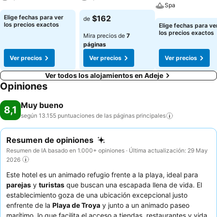
Spa
Ver precios
Ver precios
Elige fechas para ver
$162
de
Ver precios
los precios exactos
Elige fechas para ve
los precios exactos
Mira precios de
7
páginas
Ver precios
Ver precios
Ver precios
Ver todos los alojamientos en Adeje
Opiniones
Muy bueno
8,1
según 13.155 puntuaciones de las páginas
principales
Resumen de opiniones
Resumen de IA basado en 1.000+ opiniones · Última actualización: 29 May
2026
Este hotel es un animado refugio frente a la playa, ideal para
parejas
y
turistas
que buscan una escapada llena de vida. El
establecimiento goza de una ubicación excepcional justo
enfrente de la
Playa de Troya
y junto a un animado paseo
marítimo, lo que facilita el acceso a tiendas, restaurantes y vida