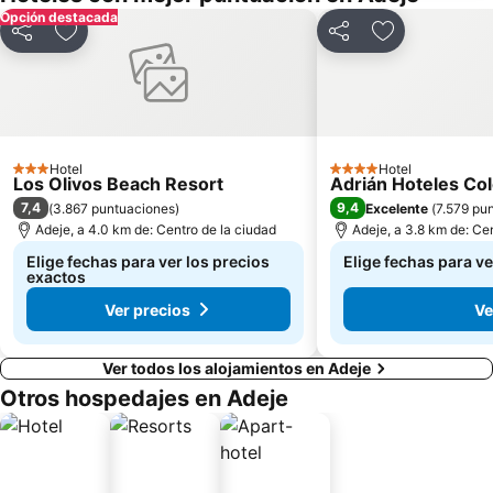
Opción destacada
Compartir
Agregar a favoritos
Compartir
Agregar a fav
Hotel
Hotel
3 Estrellas
4 Estrellas
Los Olivos Beach Resort
Adrián Hoteles Co
7,4
9,4
(
3.867 puntuaciones
)
Excelente
(
7.579 pu
Adeje, a 4.0 km de: Centro de la ciudad
Adeje, a 3.8 km de: Ce
Elige fechas para ver los precios
Elige fechas para ve
exactos
Ver precios
Ve
Ver todos los alojamientos en Adeje
Otros hospedajes en Adeje