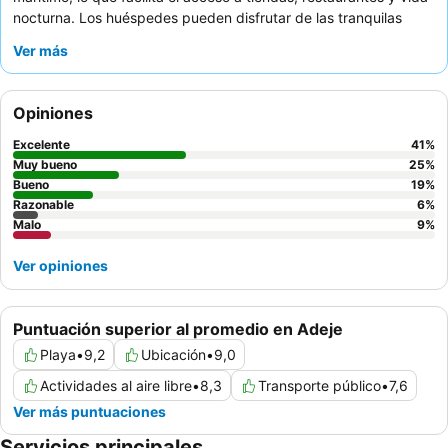
nocturna. Los huéspedes pueden disfrutar de las tranquilas
instalaciones del
spa
, que incluyen jacuzzi, piscina cubierta,
Ver más
baño de vapor y sauna, o relajarse en la serena
piscina infinita
solo para adultos. El personal recibe constantemente elogios por
su servicio amable y atento, que complementa el variado
Opiniones
desayuno bufé
con amplias opciones. Para una experiencia
más tranquila, los huéspedes pueden preferir las habitaciones
Excelente
41
%
que no dan a la animada zona de Veronicas.
Muy bueno
25
%
Bueno
19
%
Razonable
6
%
Malo
9
%
Ver opiniones
Puntuación superior al promedio en Adeje
Playa
•
9,2
Ubicación
•
9,0
Actividades al aire libre
•
8,3
Transporte público
•
7,6
Ver más puntuaciones
Servicios principales