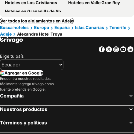
Hoteles en Los Cristianos
Hoteles en Valle Gran Rey
Hoteles en Granadilla de Abona
Ver todos los alojamientos en Adeje
Busca hoteles
Europa
España
Islas Canarias
Tenerife
Adeje
Alexandre Hotel Troya
Facebook
Twitter
Insta
Yo
Elige tu país
Agregar en Google
Encuentra nuestros resultados
fácilmente: agrega trivago como
fuente preferida en Google.
Compañía
Nuestros productos
Términos y políticas