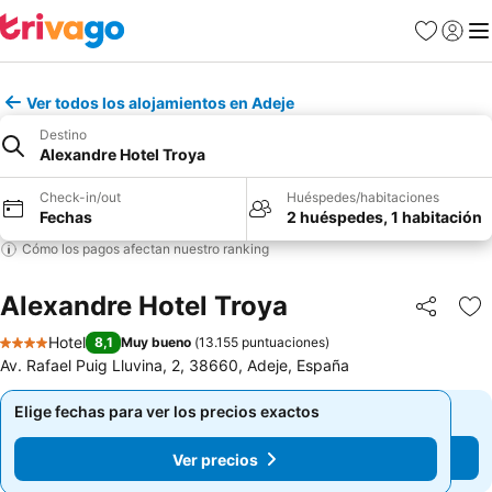
Favoritos
Iniciar 
Me
Ver todos los alojamientos en Adeje
Destino
Alexandre Hotel Troya
Check-in/out
Huéspedes/habitaciones
Fechas
2 huéspedes, 1 habitación
Cómo los pagos afectan nuestro ranking
Alexandre Hotel Troya
Compartir
Ag
Hotel
8,1
Muy bueno
(
13.155 puntuaciones
)
4 Estrellas
Av. Rafael Puig Lluvina, 2, 38660, Adeje, España
Elige fechas para ver los precios exactos
Elige fechas para ver los precios exactos
Ver precios
Ver precios